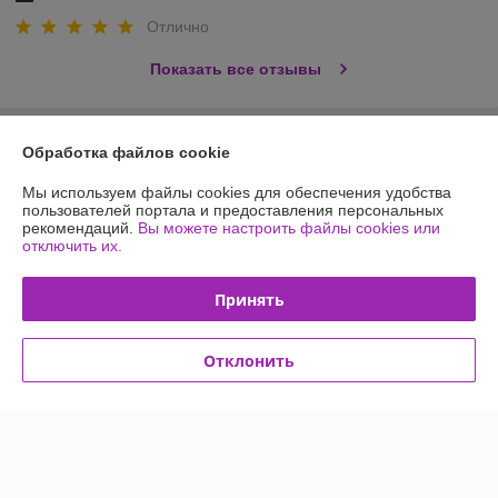
Отлично
Показать все отзывы
О нас
Обработка файлов cookie
Мы используем файлы cookies для обеспечения удобства
Контакты
пользователей портала и предоставления персональных
рекомендаций.
Вы можете настроить файлы cookies или
отключить их.
Доставка и оплата
Принять
График работы
Полная версия сайта
Отклонить
Политика обработки cookies
Сайт создан на платформе Deal.by