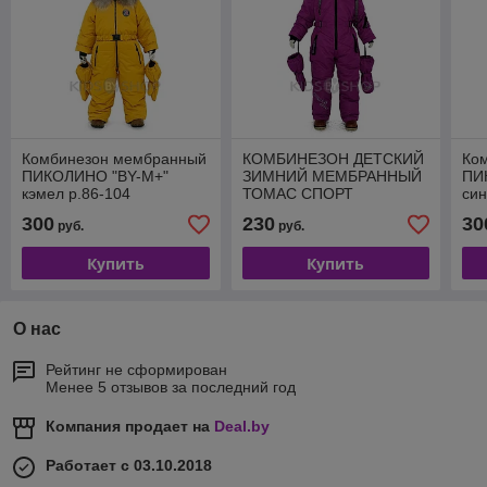
Комбинезон мембранный
КОМБИНЕЗОН ДЕТСКИЙ
Ко
ПИКОЛИНО "BY-М+"
ЗИМНИЙ МЕМБРАННЫЙ
ПИ
кэмел р.86-104
ТОМАС СПОРТ
син
МАРСАЛА р.110
300
230
30
руб.
руб.
Купить
Купить
О нас
Рейтинг не сформирован
Менее 5 отзывов за последний год
Компания продает на
Deal.by
Работает с 03.10.2018