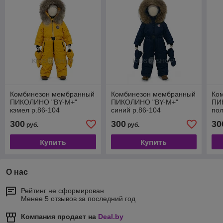
Комбинезон мембранный
Комбинезон мембранный
Ко
ПИКОЛИНО "BY-М+"
ПИКОЛИНО "BY-М+"
ПИ
кэмел р.86-104
синий р.86-104
по
300
300
30
руб.
руб.
Купить
Купить
О нас
Рейтинг не сформирован
Менее 5 отзывов за последний год
Компания продает на
Deal.by