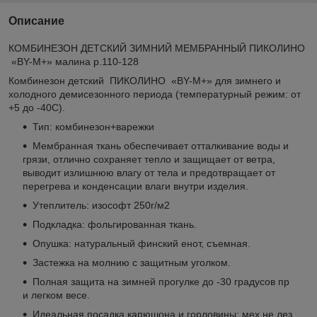
Описание
КОМБИНЕЗОН ДЕТСКИЙ ЗИМНИЙ МЕМБРАННЫЙ ПИКОЛИНО
«BY-М+» малина р.110-128
Комбинезон детский ПИКОЛИНО «BY-М+» для зимнего и
холодного демисезонного периода (температурный режим: от
+5 до -40C).
Тип: комбинезон+варежки
Мембранная ткань обеспечивает отталкивание воды и
грязи, отлично сохраняет тепло и защищает от ветра,
выводит излишнюю влагу от тела и предотвращает от
перегрева и конденсации влаги внутри изделия.
Утеплитель: изософт 250г/м2
Подкладка: фольгированная ткань.
Опушка: натуральный финский енот, съемная.
Застежка на молнию с защитным уголком.
Полная защита на зимней прогулке до -30 градусов пр
и легком весе.
Идеальная посадка капюшона и горловины: мех не лез