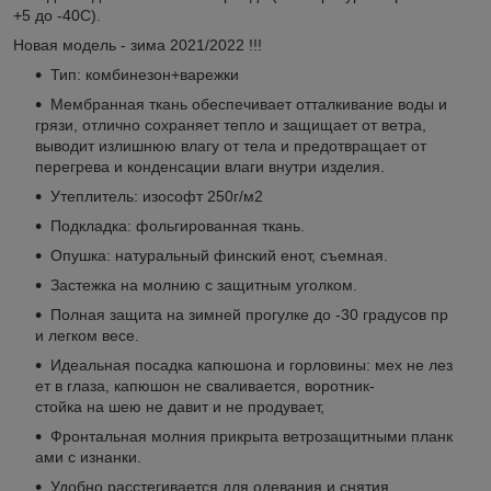
+5 до -40C).
Новая модель - зима 2021/2022 !!!
Тип: комбинезон+варежки
Мембранная ткань обеспечивает отталкивание воды и
грязи, отлично сохраняет тепло и защищает от ветра,
выводит излишнюю влагу от тела и предотвращает от
перегрева и конденсации влаги внутри изделия.
Утеплитель: изософт 250г/м2
Подкладка: фольгированная ткань.
Опушка: натуральный финский енот, съемная.
Застежка на молнию с защитным уголком.
Полная защита на зимней прогулке до -30 градусов пр
и легком весе.
Идеальная посадка капюшона и горловины: мех не лез
ет в глаза, капюшон не сваливается, воротник-
стойка на шею не давит и не продувает,
Фронтальная молния прикрыта ветрозащитными планк
ами с изнанки.
Удобно расстегивается для одевания и снятия.