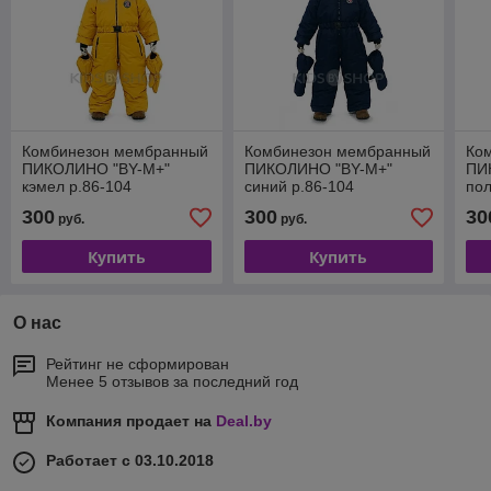
Комбинезон мембранный
Комбинезон мембранный
Ко
ПИКОЛИНО "BY-М+"
ПИКОЛИНО "BY-М+"
ПИ
кэмел р.86-104
синий р.86-104
по
300
300
30
руб.
руб.
Купить
Купить
О нас
Рейтинг не сформирован
Менее 5 отзывов за последний год
Компания продает на
Deal.by
Работает с 03.10.2018