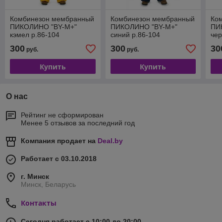
Комбинезон мембранный
Комбинезон мембранный
Ко
ПИКОЛИНО "BY-М+"
ПИКОЛИНО "BY-М+"
ПИ
кэмел р.86-104
синий р.86-104
чер
300
300
30
руб.
руб.
Купить
Купить
О нас
Рейтинг не сформирован
Менее 5 отзывов за последний год
Компания продает на
Deal.by
Работает с 03.10.2018
г. Минск
Минск, Беларусь
Контакты
Сегодня работает с 10:00 до 20:00