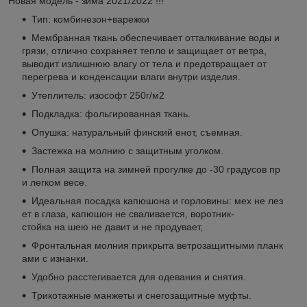
Новая модель - зима 2021/2022 !!!
Тип: комбинезон+варежки
Мембранная ткань обеспечивает отталкивание воды и
грязи, отлично сохраняет тепло и защищает от ветра,
выводит излишнюю влагу от тела и предотвращает от
перегрева и конденсации влаги внутри изделия.
Утеплитель: изософт 250г/м2
Подкладка: фольгированная ткань.
Опушка: натуральный финский енот, съемная.
Застежка на молнию с защитным уголком.
Полная защита на зимней прогулке до -30 градусов пр
и легком весе.
Идеальная посадка капюшона и горловины: мех не лез
ет в глаза, капюшон не сваливается, воротник-
стойка на шею не давит и не продувает,
Фронтальная молния прикрыта ветрозащитными планк
ами с изнанки.
Удобно расстегивается для одевания и снятия.
Трикотажные манжеты и снегозащитные муфты.