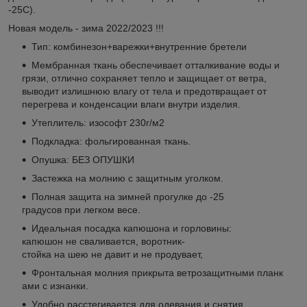
-25C).
Новая модель - зима 2022/2023 !!!
Тип: комбинезон+варежки+внутренние бретели
Мембранная ткань обеспечивает отталкивание воды и
грязи, отлично сохраняет тепло и защищает от ветра,
выводит излишнюю влагу от тела и предотвращает от
перегрева и конденсации влаги внутри изделия.
Утеплитель: изософт 230г/м2
Подкладка: фольгированная ткань.
Опушка: БЕЗ ОПУШКИ
Застежка на молнию с защитным уголком.
Полная защита на зимней прогулке до -25
градусов при легком весе.
Идеальная посадка капюшона и горловины:
капюшон не сваливается, воротник-
стойка на шею не давит и не продувает,
Фронтальная молния прикрыта ветрозащитными планк
ами с изнанки.
Удобно расстегивается для одевания и снятия.