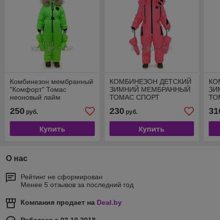
Комбинезон мембранный
КОМБИНЕЗОН ДЕТСКИЙ
КО
"Комфорт" Томас
ЗИМНИЙ МЕМБРАННЫЙ
ЗИ
неоновый лайм
ТОМАС СПОРТ
ТО
РАФАЭЛО р.98-128
СВ
250
230
31
руб.
руб.
р.1
Купить
Купить
О нас
Рейтинг не сформирован
Менее 5 отзывов за последний год
Компания продает на
Deal.by