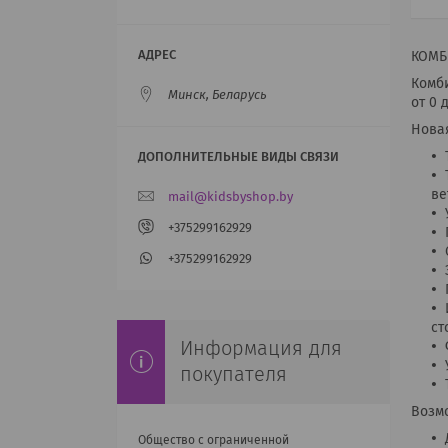
КОМБ
Комб
Минск, Беларусь
от 0 
Новая
ве
mail@kidsbyshop.by
+375299162929
+375299162929
ст
Информация для
покупателя
Возм
Общество с ограниченной