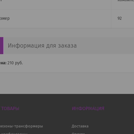
п
комбине
змер
92
Информация для заказа
на:
210
руб.
 ТОВАРЫ
ИНФОРМАЦИЯ
незоны-трансформеры
Доставка