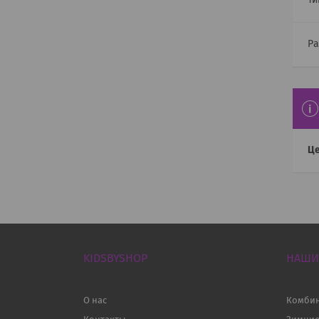
Ти
Ра
Це
KIDSBYSHOP
НАШИ
О нас
Комби