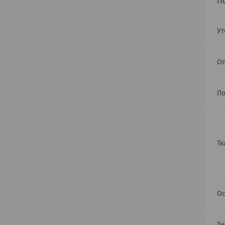
П
Ут
О
По
Тк
Ос