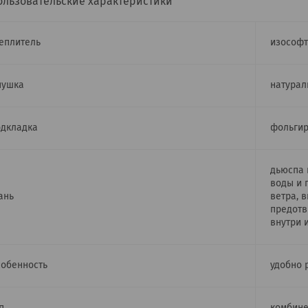
ользовательские характеристики
еплитель
изософт
пушка
натурал
дкладка
фольгир
дьюспа 
воды и 
ань
ветра, 
предотв
внутри 
обенность
удобно 