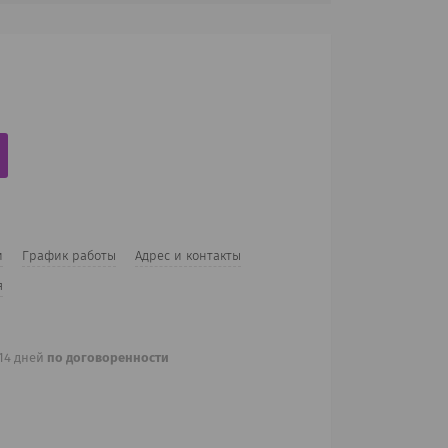
и
График работы
Адрес и контакты
я
 14 дней
по договоренности