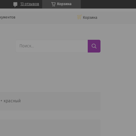
13 отзывов
Корзина
кументов
Корзина
а+ красный