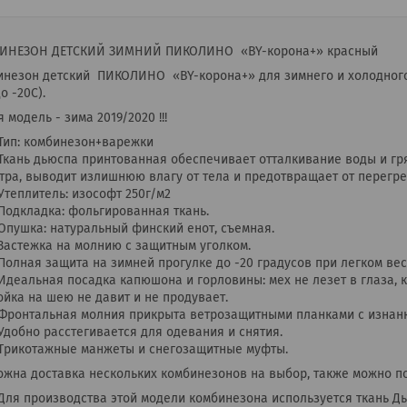
ИНЕЗОН ДЕТСКИЙ ЗИМНИЙ ПИКОЛИНО «BY-корона+» красный
инезон детский ПИКОЛИНО «BY-корона+» для зимнего и холодного
до -20C).
 модель - зима 2019/2020 !!!
Тип: комбинезон+варежки
Ткань дьюспа принтованная обеспечивает отталкивание воды и гря
тра, выводит излишнюю влагу от тела и предотвращает от перегре
Утеплитель: изософт 250г/м2
Подкладка: фольгированная ткань.
Опушка: натуральный финский енот, съемная.
Застежка на молнию с защитным уголком.
Полная защита на зимней прогулке до -20 градусов при легком вес
Идеальная посадка капюшона и горловины: мех не лезет в глаза, 
ойка на шею не давит и не продувает.
Фронтальная молния прикрыта ветрозащитными планками с изнанк
Удобно расстегивается для одевания и снятия.
Трикотажные манжеты и снегозащитные муфты.
ожна доставка нескольких комбинезонов на выбор, также можно п
Для производства этой модели комбинезона используется ткань Д