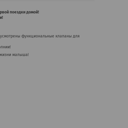
рвой поездки домой!
и!
дусмотрены функциональные клапаны для
олнии!
 жизни малыша!