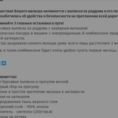
ествие Вашего малыша начинается с выписки из роддома и его пе
заботились об удобстве и безопасности на протяжении всей дорог
инайте 3 главные остановки в пути!
сивая выписка из роддома с нарядным малышом!
опасная поездка в машине с новорожденным. В комбинезоне пре
й автокресла.
тро раздеваем сонного малыша дома: всего лишь расстегните 2 м
и, в таком комбинезоне будет очень удобно гулять первые месяцы
мущества:
 1! Красивая выписка и прогулки весной
трый сбор на прогулку
бное и простое крепление малыша в автокресле
яжки на капюшоне
родуваемая ткань верхнего слоя
тренний слой - 100% хлопок
плитель - синтепон (200г/кв.м)
паны на ручках