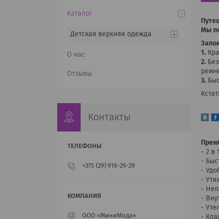
Каталог
Путеш
Мы по
Детская верхняя одежда
Запом
1.
Кра
О нас
2.
Без
ремне
Отзывы
3.
Быс
Кстат
Контакты
Преи
- 2 в
- Быс
+375 (29) 916-29-29
- Удо
- Ут
- Неп
- Вну
- Уте
ООО «МиниМода»
- Кла